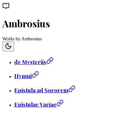
Ambrosius
Works by Ambrosius
de Mysteriis
Hymni
Epistula ad Sororem
Epistulae Variae