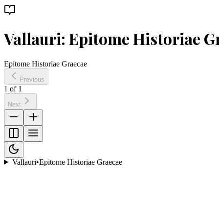
Vallauri: Epitome Historiae G
Epitome Historiae Graecae
Previous
1
of
1
Next
Vallauri
•
Epitome Historiae Graecae