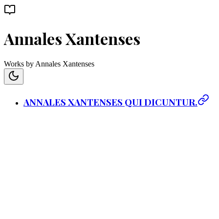
Annales Xantenses
Works by Annales Xantenses
ANNALES XANTENSES QUI DICUNTUR.