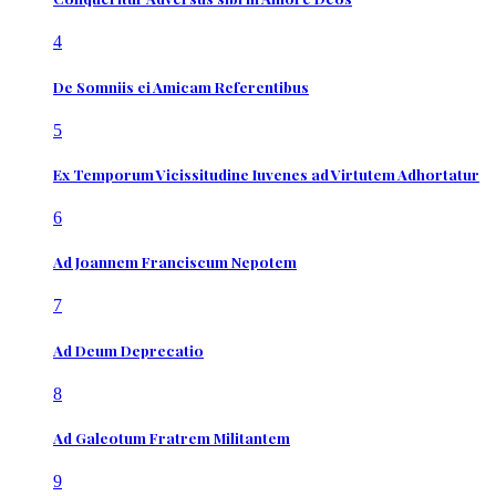
4
De Somniis ei Amicam Referentibus
5
Ex Temporum Vicissitudine Iuvenes ad Virtutem Adhortatur
6
Ad Joannem Franciscum Nepotem
7
Ad Deum Deprecatio
8
Ad Galeotum Fratrem Militantem
9