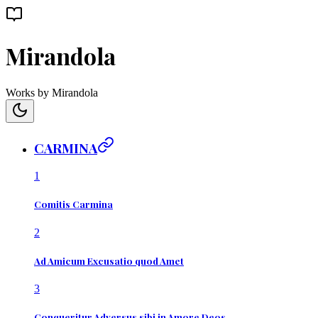
Mirandola
Works by Mirandola
CARMINA
1
Comitis Carmina
2
Ad Amicum Excusatio quod Amet
3
Conqueritur Adversus sibi in Amore Deos